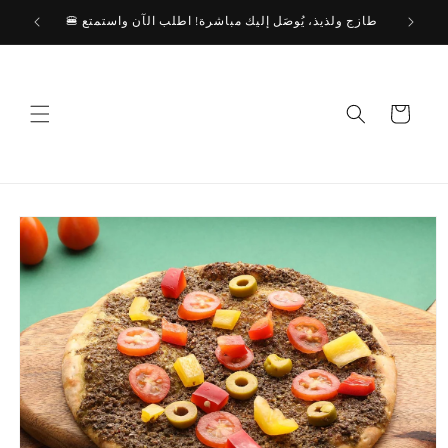
🍔 طازج ولذيذ، يُوصَل إليك مباشرة! اطلب الآن واستمتع